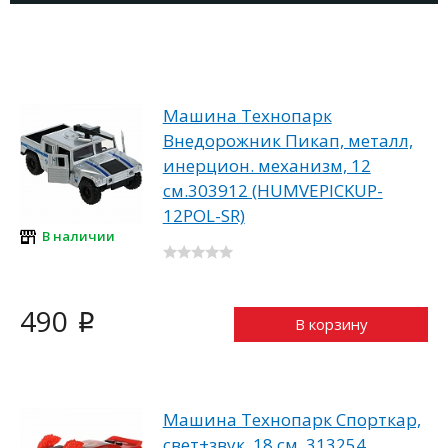
Машина Технопарк
Внедорожник Пикап, металл,
инерцион. механизм, 12
см.303912 (HUMVEPICKUP-
12POL-SR)
В наличии
490
i
В корзину
Машина Технопарк Спорткар,
свет+звук, 18 см, 313254