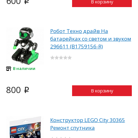
600
i
В корзину
Робот Техно драйв На
батарейках со светом и звуком
296611 (B1759156-R)
В наличии
800
i
В корзину
Конструктор LEGO City 30365
Ремонт спутника