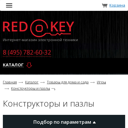
Корзина
Toggle
navigation
Интернет-магазин электронной техники
8 (495) 782-60-32
КАТАЛОГ
Главная
Каталог
Товары для дома и сада
Игры
Конструкторы и пазлы
Конструкторы и пазлы
Подбор по параметрам