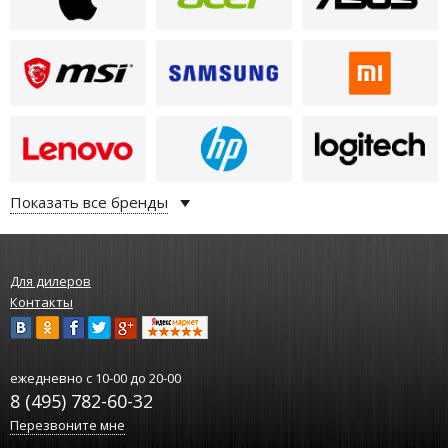
500
i
ВБ-GC-WD-12-17-8-свет-точк-
D89-11355
Показать все бренды
Для дилеров
Контакты
500
i
ежедневно
с 10-00 до 20-00
8 (495) 782-60-32
ВБ-GC-WD-12-17-8-жел-зел-11-
12240
Перезвоните мне