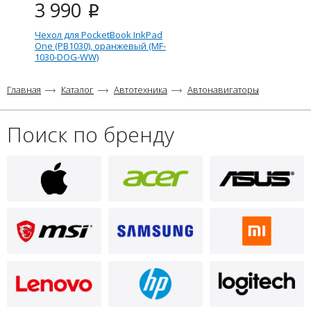
3 990
i
Чехол для PocketBook InkPad
One (PB1030), оранжевый (MF-
1030-DOG-WW)
Главная
Каталог
Автотехника
Автонавигаторы
Поиск по бренду
3 390
i
Чехол для PocketBook Color
Note, чёрный (FL-1041-BK-WW)