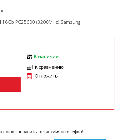
ля
M 16Gb PC25600 (3200MHz) Samsung
В наличии
К сравнению
Отложить
аточно заполнить только имя и телефон!