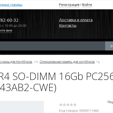
енные товары
Регистрация
/
Войти
782-60-32
Доставка и оплата
Контакты
с 10-00 до 20-00
ите мне
суары для Ноутбуков
Оперативная память для ноутбуков
R4 SO-DIMM 16Gb PC256
43AB2-CWE)
По
Код товара: 00000111466