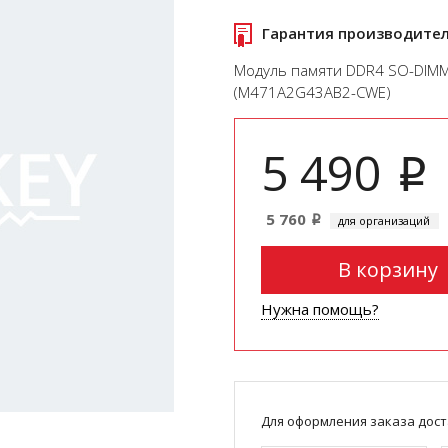
Гарантия производите
Модуль памяти DDR4 SO-DIM
(M471A2G43AB2-CWE)
5 490
i
5 760
для организаций
i
В корзину
Нужна помощь?
Для оформления заказа дост