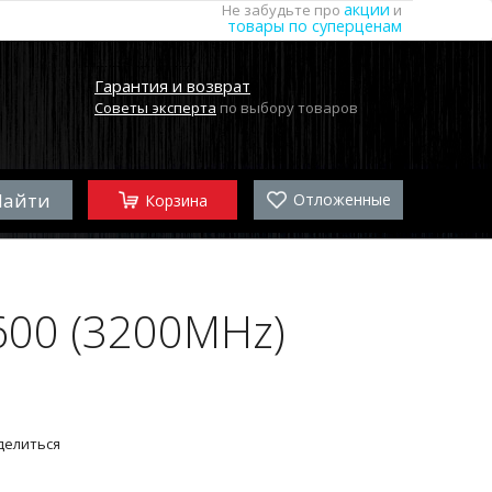
акции
Не забудьте про
и
товары по суперценам
Гарантия и возврат
Советы эксперта
по выбору товаров
Отложенные
Корзина
00 (3200MHz)
делиться