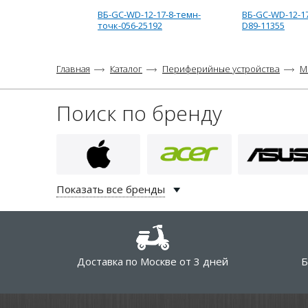
ВБ-GC-WD-12-17-8-темн-
ВБ-GC-WD-12-17
точк-056-25192
D89-11355
Главная
Каталог
Периферийные устройства
М
Поиск по бренду
Показать все бренды
Доставка по Москве от 3 дней
Б