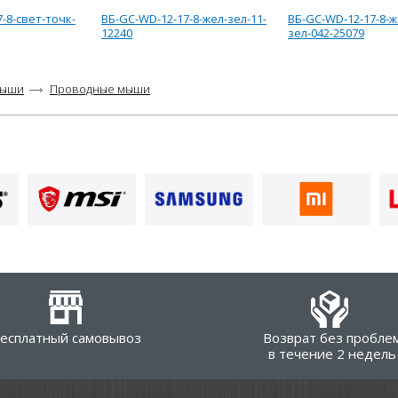
-8-свет-точк-
ВБ-GC-WD-12-17-8-жел-зел-11-
ВБ-GC-WD-12-17-8-ж
12240
зел-042-25079
ыши
Проводные мыши
есплатный самовывоз
Возврат без пробле
в течение 2 недель