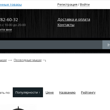
енные товары
Регистрация
/
Войти
782-60-32
Доставка и оплата
Контакты
с 10-00 до 20-00
ите мне
ыши
Проводные мыши
Популярности ↑
Цене
Названию
Рейтингу
ть по: