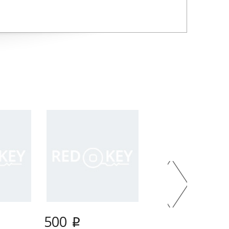
500
500
i
i