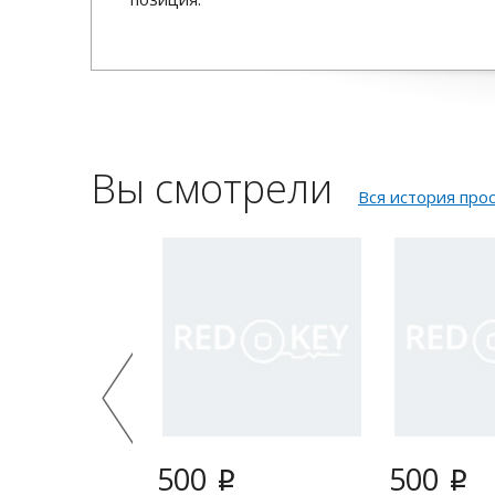
Вы смотрели
Вся история про
500
500
i
i