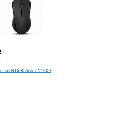
i
ышь N1600 Silent N1600