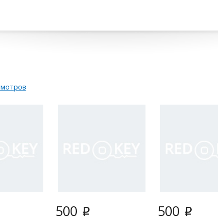
смотров
500
500
i
i