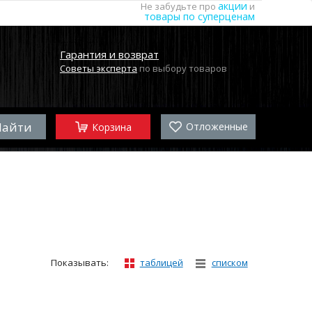
акции
Не забудьте про
и
товары по суперценам
Гарантия и возврат
Советы эксперта
по выбору товаров
Отложенные
Корзина
Показывать:
таблицей
списком