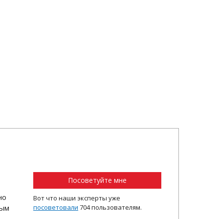
Посоветуйте мне
но
Вот что наши эксперты уже
ным
посоветовали
704 пользователям.