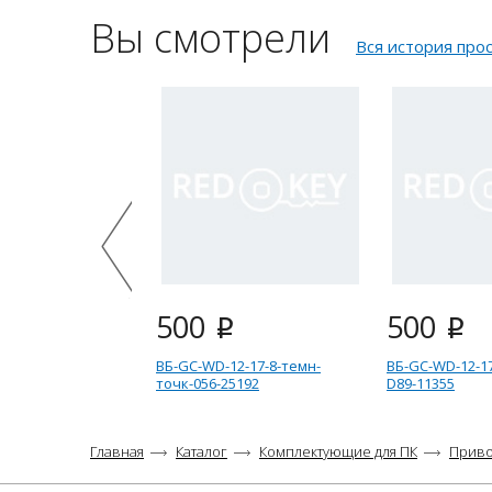
Вы смотрели
Вся история про
500
500
i
i
ВБ-GC-WD-12-17-8-темн-
ВБ-GC-WD-12-17
точк-056-25192
D89-11355
Главная
Каталог
Комплектующие для ПК
Приво