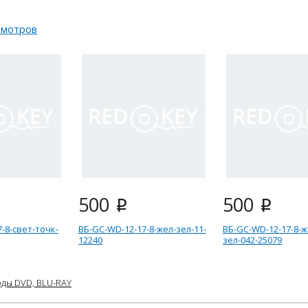
смотров
500
500
i
i
-8-свет-точк-
ВБ-GC-WD-12-17-8-жел-зел-11-
ВБ-GC-WD-12-17-8-ж
12240
зел-042-25079
ды DVD, BLU-RAY