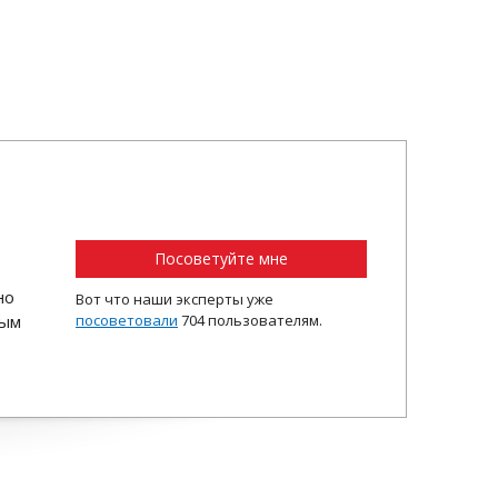
Посоветуйте мне
но
Вот что наши эксперты уже
ным
посоветовали
704 пользователям.