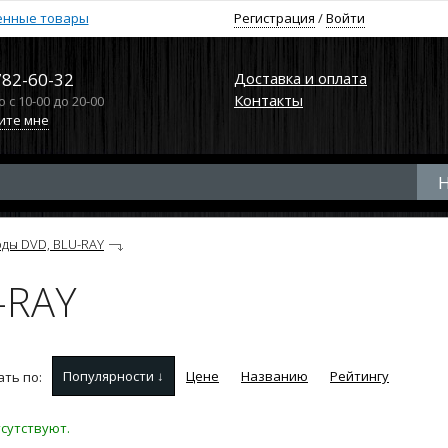
енные товары
Регистрация
/
Войти
782-60-32
Доставка и оплата
Контакты
с 10-00 до 20-00
ите мне
ды DVD, BLU-RAY
-RAY
Популярности ↓
Цене
Названию
Рейтингу
ть по:
сутствуют.