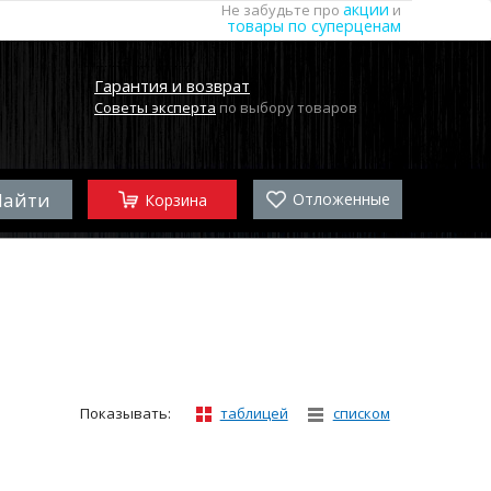
акции
Не забудьте про
и
товары по суперценам
Гарантия и возврат
Советы эксперта
по выбору товаров
Отложенные
Корзина
Показывать:
таблицей
списком