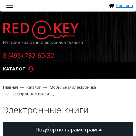
Корзина
Toggle
navigation
Интернет-магазин электронной техники
8 (495) 782-60-32
КАТАЛОГ
Главная
Каталог
Мобильная электроника
Электронные книги
Электронные книги
Подбор по параметрам