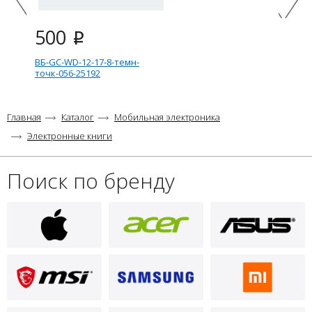
500
i
ВБ-GC-WD-12-17-8-темн-
точк-056-25192
Главная
Каталог
Мобильная электроника
Электронные книги
Поиск по бренду
500
i
ВБ-GC-WD-12-17-8-свет-точк-
D89-11355