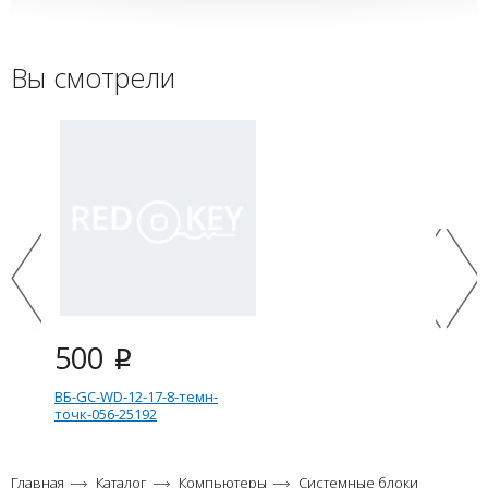
Вы смотрели
500
i
ВБ-GC-WD-12-17-8-темн-
точк-056-25192
Главная
Каталог
Компьютеры
Системные блоки