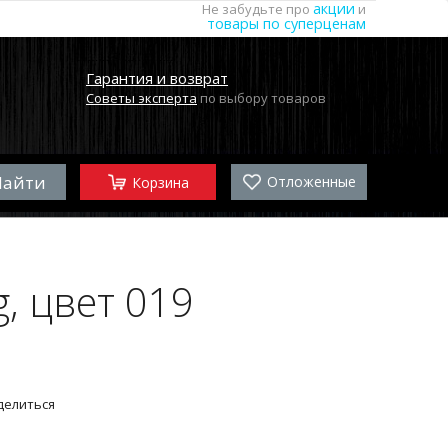
акции
Не забудьте про
и
товары по суперценам
Гарантия и возврат
Советы эксперта
по выбору товаров
Отложенные
Корзина
, цвет 019
делиться