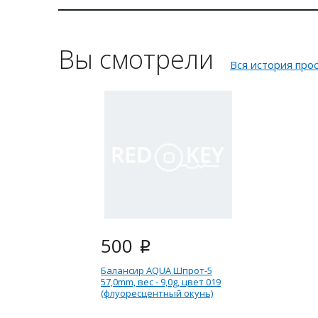
Вы смотрели
Вся история про
500
i
Балансир AQUA Шпрот-5
57,0mm, вес - 9,0g, цвет 019
(флуоресцентный окунь)