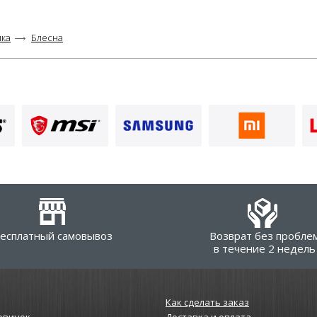
лка
Блесна
есплатный самовывоз
Возврат без пробле
в течение 2 недель
Как сделать заказ
овинок
Доставка и оплата