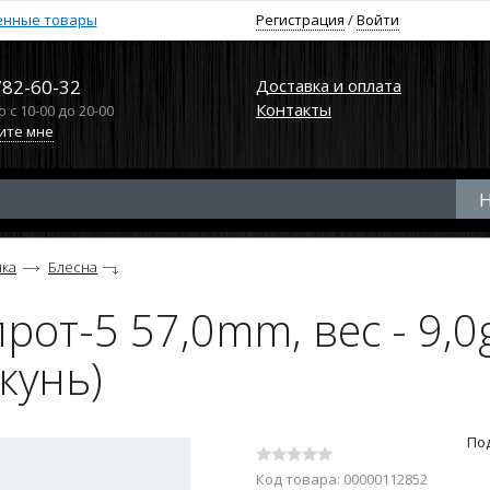
енные товары
Регистрация
/
Войти
782-60-32
Доставка и оплата
Контакты
с 10-00 до 20-00
ите мне
лка
Блесна
т-5 57,0mm, вес - 9,0g
кунь)
По
Код товара: 00000112852