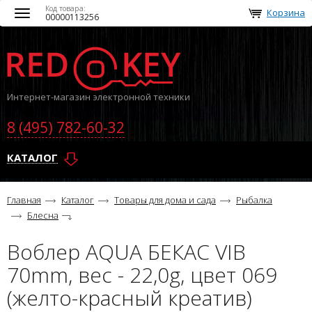
Код товара:
Корзина
Toggle
00000113256
navigation
Интернет-магазин электронной техники
8 (495) 782-60-32
КАТАЛОГ
Главная
Каталог
Товары для дома и сада
Рыбалка
Блесна
Воблер AQUA БЕКАС VIB
70mm, вес - 22,0g, цвет 069
(желто-красный креатив)