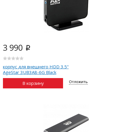
3 990
i
корпус для внешнего HDD 3.5"
AgeStar 3UB3A8-6G Black
Отложить
В корзину