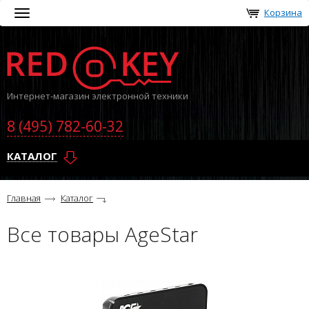
Корзина
Toggle
navigation
Интернет-магазин электронной техники
8 (495) 782-60-32
КАТАЛОГ
Главная
Каталог
Все товары AgeStar