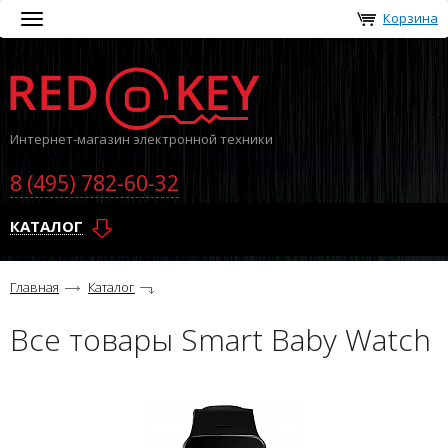
Корзина
Toggle
navigation
Интернет-магазин электронной техники
8 (495) 782-60-32
КАТАЛОГ
Главная
Каталог
Все товары Smart Baby Watch