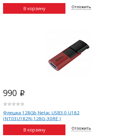
Отложить
В корзину
990
i
Флешка 128Gb Netac USB3.0 U182
(NT03U182N-128G-30RE )
Отложить
В корзину