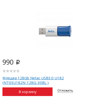
990
i
Флешка 128Gb Netac USB3.0 U182
(NT03U182N-128G-30BL )
Отложить
В корзину