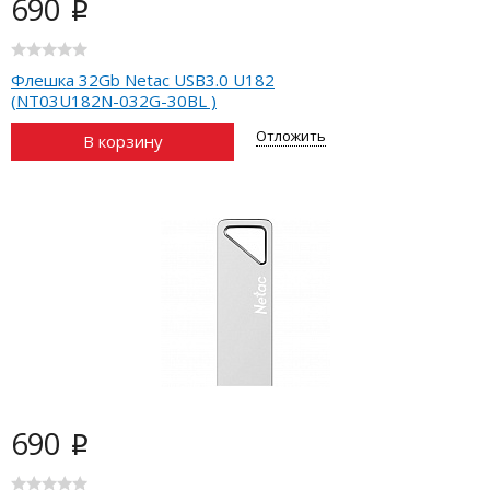
690
i
Флешка 32Gb Netac USB3.0 U182
(NT03U182N-032G-30BL )
Отложить
В корзину
690
i