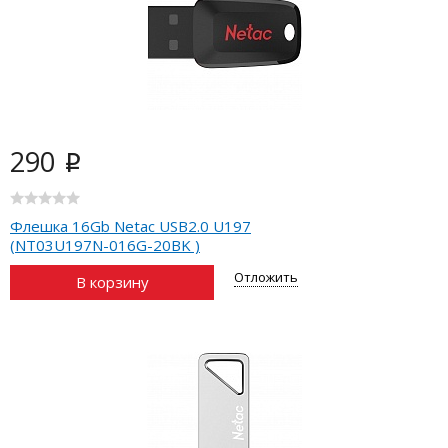
290
i
Флешка 16Gb Netac USB2.0 U197
(NT03U197N-016G-20BK )
Отложить
В корзину