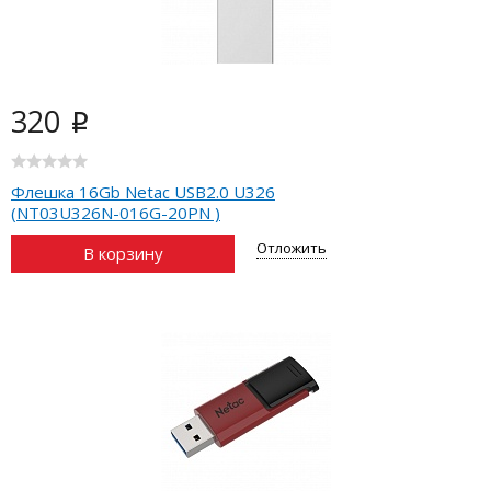
320
i
Флешка 16Gb Netac USB2.0 U326
(NT03U326N-016G-20PN )
Отложить
В корзину