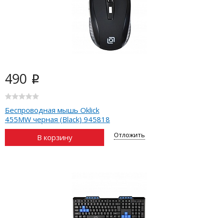
490
i
Беспроводная мышь Oklick
455MW черная (Black) 945818
Отложить
В корзину