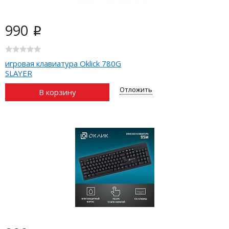
990
i
игровая клавиатура Oklick 780G
SLAYER
Отложить
В корзину