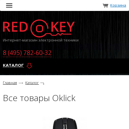
Корзина
Toggle
navigation
Интернет-магазин электронной техники
8 (495) 782-60-32
КАТАЛОГ
Главная
Каталог
Все товары Oklick