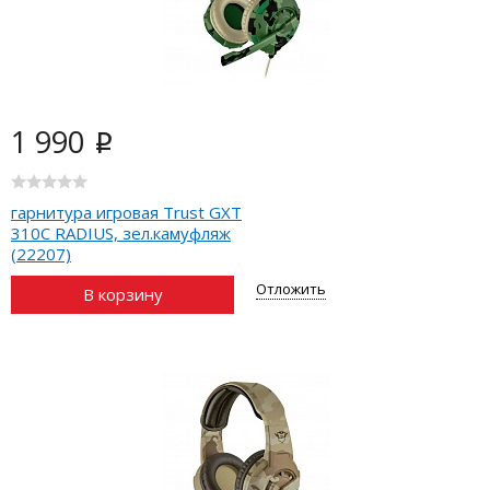
1 990
i
гарнитура игровая Trust GXT
310C RADIUS, зел.камуфляж
(22207)
Отложить
В корзину