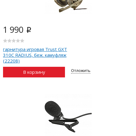
1 990
i
гарнитура игровая Trust GXT
310C RADIUS, беж. камуфляж
(22208)
Отложить
В корзину