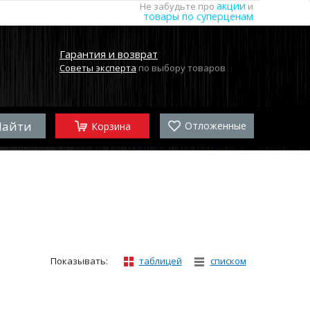
акции
Не забудьте про
и
товары по суперценам
Гарантия и возврат
Советы эксперта
по выбору товаров
Отложенные
Корзина
Показывать:
таблицей
списком