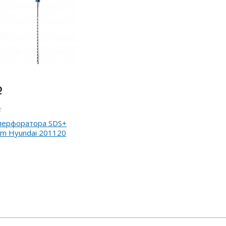
i
перфоратора SDS+
m Hyundai 201120