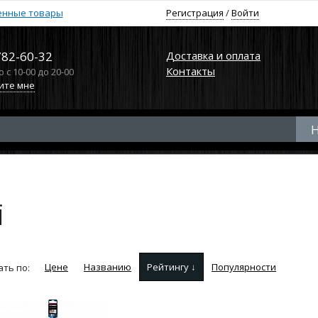
енные товары
Регистрация
/
Войти
782-60-32
Доставка и оплата
Контакты
с 10-00 до 20-00
ите мне
i
Цене
Названию
Рейтингу ↓
Популярности
ть по: