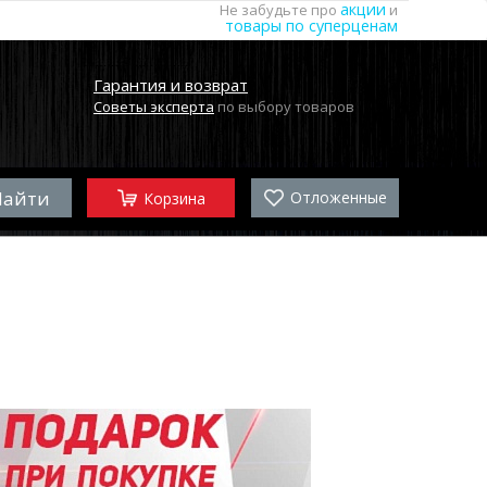
акции
Не забудьте про
и
товары по суперценам
Гарантия и возврат
Советы эксперта
по выбору товаров
Отложенные
Корзина