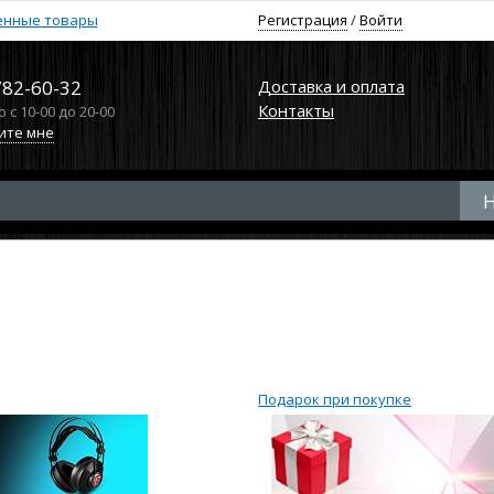
енные товары
Регистрация
/
Войти
782-60-32
Доставка и оплата
Контакты
с 10-00 до 20-00
ите мне
Подарок при покупке