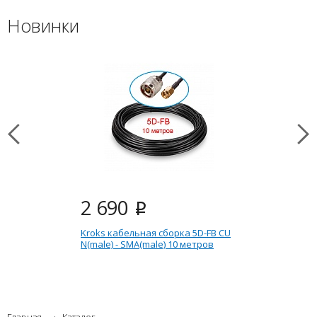
Новинки
2 690
i
Kroks кабельная сборка 5D-FB CU
N(male) - SMA(male) 10 метров