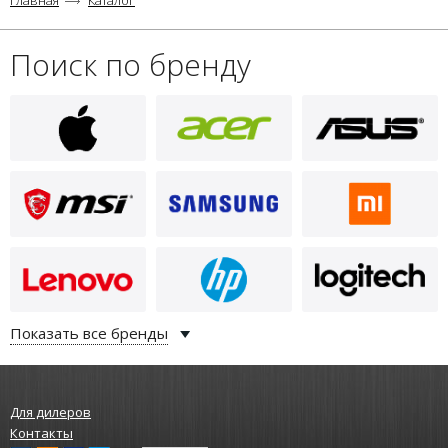
Главная
Каталог
Поиск по бренду
3 590
i
Kroks кабельная сборка 5D-FB CU
N(male) - SMA(male) 15 метров
Показать все бренды
Для дилеров
Контакты