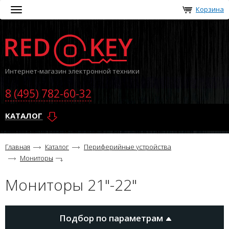
Корзина
Toggle
navigation
Интернет-магазин электронной техники
8 (495) 782-60-32
КАТАЛОГ
Главная
Каталог
Периферийные устройства
Мониторы
Мониторы 21"-22"
Подбор по параметрам