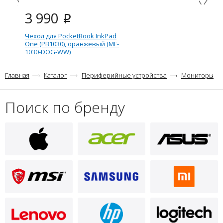
3 990
i
Чехол для PocketBook InkPad
One (PB1030), оранжевый (MF-
1030-DOG-WW)
Главная
Каталог
Периферийные устройства
Мониторы
Поиск по бренду
3 390
i
Чехол для PocketBook Color
Note, чёрный (FL-1041-BK-WW)