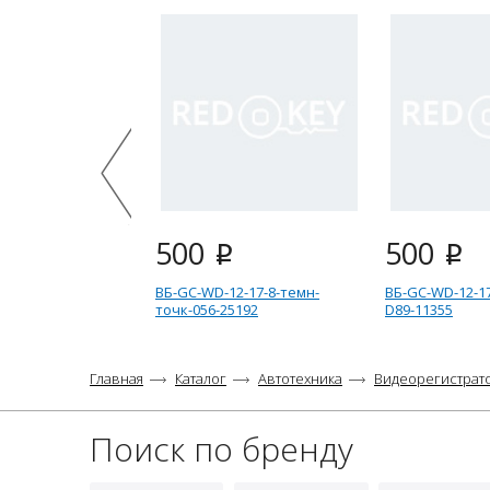
500
500
i
i
ВБ-GC-WD-12-17-8-темн-
ВБ-GC-WD-12-17
точк-056-25192
D89-11355
Главная
Каталог
Автотехника
Видеорегистрат
Поиск по бренду