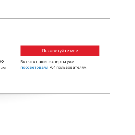
Посоветуйте мне
но
Вот что наши эксперты уже
ным
посоветовали
704 пользователям.