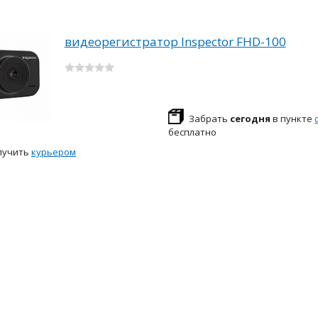
видеорегистратор Inspector FHD-100
Забрать
сегодня
в пункте
бесплатно
лучить
курьером