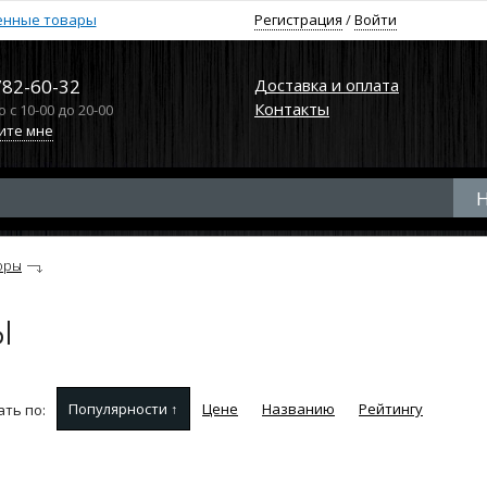
енные товары
Регистрация
/
Войти
782-60-32
Доставка и оплата
Контакты
с 10-00 до 20-00
ите мне
оры
ы
Популярности ↑
Цене
Названию
Рейтингу
ть по: