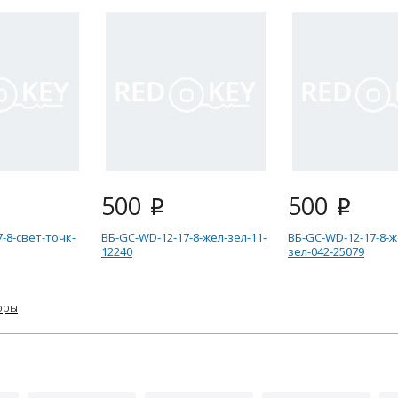
500
500
i
i
-8-свет-точк-
ВБ-GC-WD-12-17-8-жел-зел-11-
ВБ-GC-WD-12-17-8-ж
12240
зел-042-25079
оры