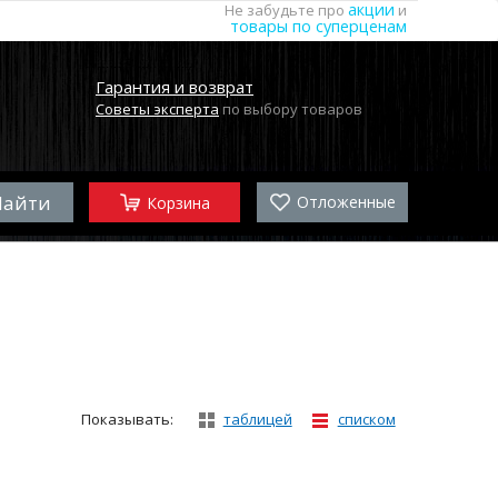
акции
Не забудьте про
и
товары по суперценам
Гарантия и возврат
Советы эксперта
по выбору товаров
Отложенные
Корзина
Показывать:
таблицей
списком