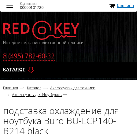
Код товара:
Корзина
Toggle
00000101720
navigation
Интернет-магазин электронной техники
8 (495) 782-60-32
КАТАЛОГ
Главная
Каталог
Аксессуары для техники
Аксессуары для Ноутбуков
подставка охлаждение для
ноутбука Buro BU-LCP140-
B214 black