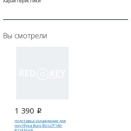
Характеристики
Вы смотрели
1 390
i
подставка охлаждение для
ноутбука Buro BU-LCP140-
B214 black