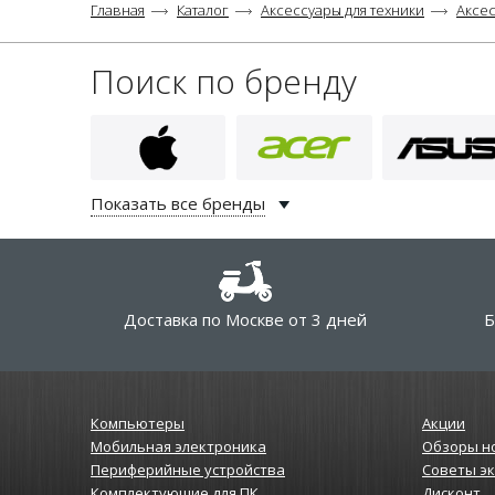
Главная
Каталог
Аксессуары для техники
Аксе
Поиск по бренду
Показать все бренды
Доставка по Москве от 3 дней
Б
Компьютеры
Акции
Мобильная электроника
Обзоры н
Периферийные устройства
Советы э
Комплектующие для ПК
Дисконт