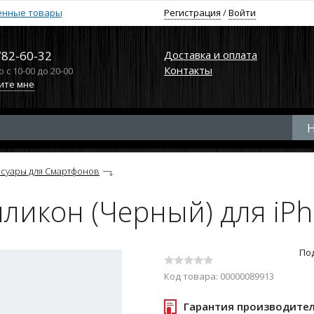
енные товары
Регистрация
/
Войти
782-60-32
Доставка и оплата
Контакты
с 10-00 до 20-00
ите мне
ссуары для Смартфонов
иликон (Черный) для iPh
По
Код товара: 00000089913
Гарантия производите