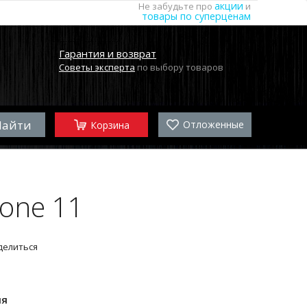
акции
Не забудьте про
и
товары по суперценам
Гарантия и возврат
Советы эксперта
по выбору товаров
Отложенные
Корзина
one 11
делиться
ля