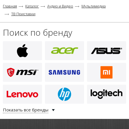
Главная
Каталог
Аудио и Видео
Мультимедиа
ТВ Приставки
Поиск по бренду
500
i
ВБ-GC-WD-12-17-8-свет-точк-
D89-11355
Показать все бренды