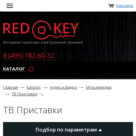
Корзина
Toggle
navigation
Интернет-магазин электронной техники
8 (495) 782-60-32
КАТАЛОГ
Главная
Каталог
Аудио и Видео
Мультимедиа
ТВ Приставки
ТВ Приставки
Подбор по параметрам