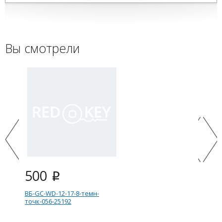
Вы смотрели
500
i
ВБ-GC-WD-12-17-8-темн-
точк-056-25192