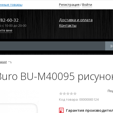
енные товары
Регистрация
/
Войти
782-60-32
Доставка и оплата
Контакты
с 10-00 до 20-00
ите мне
ыши
uro BU-M40095 рисунок
По
Код товара: 00000065124
Гарантия производите