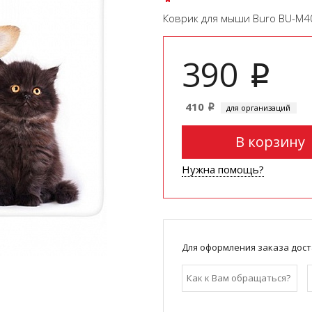
Коврик для мыши Buro BU-M4
390
i
410
для организаций
i
В корзину
Нужна помощь?
Для оформления заказа дост