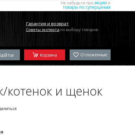
акции
Не забудьте про
и
товары по суперценам
Гарантия и возврат
Советы эксперта
по выбору товаров
Отложенные
Корзина
/котенок и щенок
делиться
ля