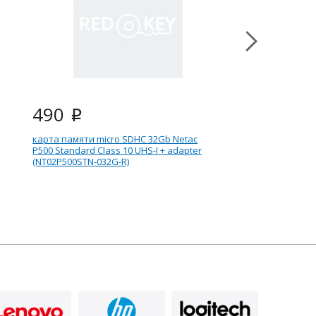
490
2 590
i
i
карта памяти micro SDHC 32Gb Netac
Чехол для книги Poc
P500 Standard Class 10 UHS-I + adapter
(HN-SL-PU-970-GY-RU)
(NT02P500STN-032G-R)