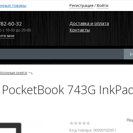
енные товары
Регистрация
/
Войти
782-60-32
Доставка и оплата
Контакты
с 10-00 до 20-00
ите мне
тронные книги
PocketBook 743G InkPad 4
По
Код товара: 00000102651