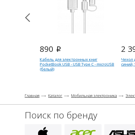
890
2 3
i
Кабель для электронных книг
Чехол 
PocketBook USB - USB Type C - microUSB
синий, 
(белый)
Главная
Каталог
Мобильная электроника
Элек
Поиск по бренду