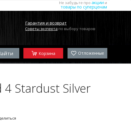
акции
Не забудьте про
и
товары по суперценам
Гарантия и возврат
Советы эксперта
по выбору товаров
Отложенные
Корзина
 Stardust Silver
делиться