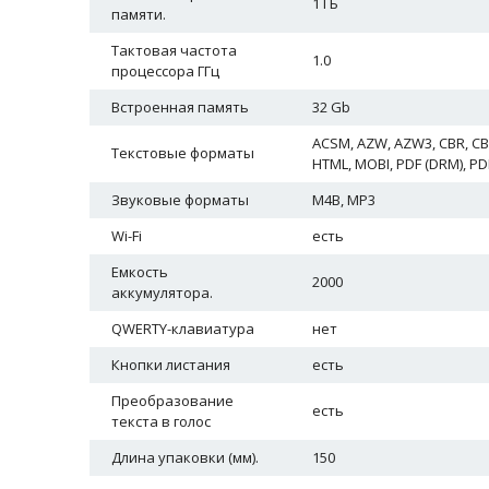
1 ГБ
памяти.
Тактовая частота
1.0
процессора ГГц
Встроенная память
32 Gb
ACSM, AZW, AZW3, CBR, CBZ
Текстовые форматы
HTML, MOBI, PDF (DRM), PDF
Звуковые форматы
M4B, MP3
Wi-Fi
есть
Емкость
2000
аккумулятора.
QWERTY-клавиатура
нет
Кнопки листания
есть
Преобразование
есть
текста в голос
Длина упаковки (мм).
150