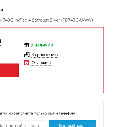
ля
 743G InkPad 4 Stardust Silver (PB743G-U-WW)
i
В наличии
К сравнению
Отложить
аточно заполнить только имя и телефон!