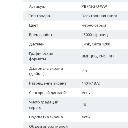
Артикул.
PB743G-U-WW
Тип товара.
Электронная книга
Цвет
Черно-серый
Время работы
15000 страниц
Дисплей
E-Ink, Carta 1200
Графические
BMP, JPG, PNG, TIFF
форматы
Диагональ экрана
7.8
(дюймы) .
Разрешение экрана
1404х1872
Сенсорный дисплей
есть
Число градаций
16
серого
Подсветка экрана
есть
Объем оперативной