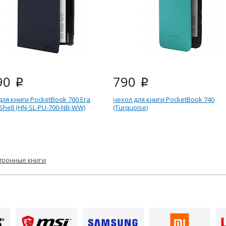
90
790
i
i
для книги PocketBook 700 Era
чехол для книги PocketBook 740
Shell (HN-SL-PU-700-NB-WW)
(Turquoise)
тронные книги