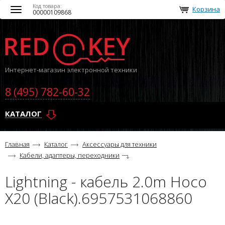
Код товара:
Корзина
Toggle
00000109868
navigation
Интернет-магазин электронной техники
8 (495) 782-60-32
КАТАЛОГ
Главная
Каталог
Аксессуары для техники
Кабели, адаптеры, переходники
Lightning - кабель 2.0m Hoco
X20 (Black).6957531068860