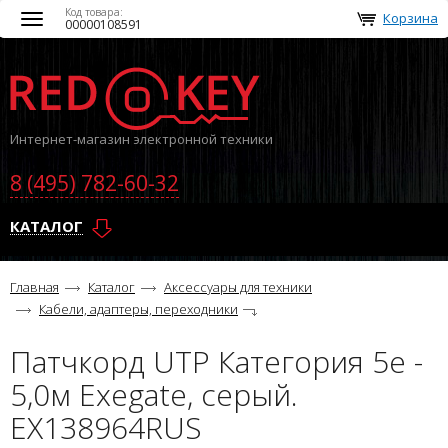
Код товара:
Корзина
Toggle
00000108591
navigation
Интернет-магазин электронной техники
8 (495) 782-60-32
КАТАЛОГ
Главная
Каталог
Аксессуары для техники
Кабели, адаптеры, переходники
Патчкорд UTP Категория 5е -
5,0м Exegate, серый.
EX138964RUS