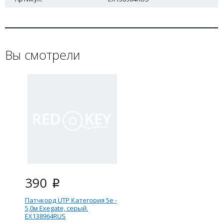
Вы смотрели
390
i
Патчкорд UTP Категория 5е -
5,0м Exegate, серый.
EX138964RUS