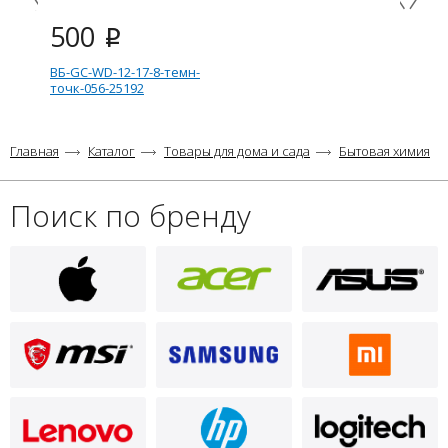
500
i
ВБ-GC-WD-12-17-8-темн-
точк-056-25192
Главная
Каталог
Товары для дома и сада
Бытовая химия
Поиск по бренду
500
i
ВБ-GC-WD-12-17-8-свет-точк-
D89-11355