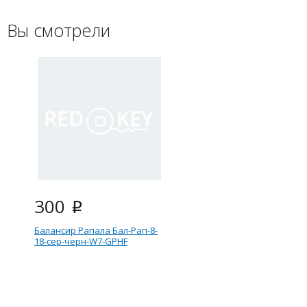
Вы смотрели
300
i
Балансир Рапала Бал-Рап-8-
18-сер-черн-W7-GPHF