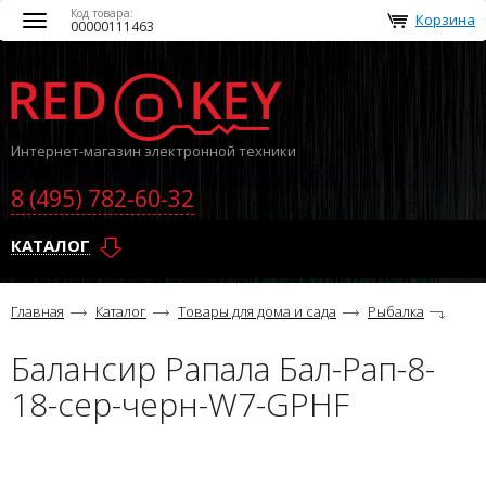
Код товара:
Корзина
Toggle
00000111463
navigation
Интернет-магазин электронной техники
8 (495) 782-60-32
КАТАЛОГ
Главная
Каталог
Товары для дома и сада
Рыбалка
Балансир Рапала Бал-Рап-8-
18-сер-черн-W7-GPHF