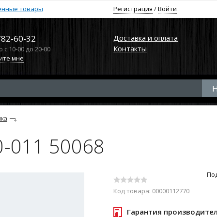
енные товары
Регистрация
/
Войти
782-60-32
Доставка и оплата
Контакты
с 10-00 до 20-00
ите мне
лка
0-011 50068
По
Код товара: 00000112770
Гарантия производите