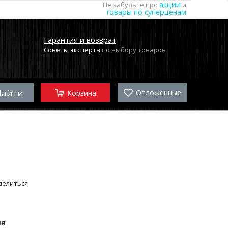
акции
Не забудьте про
и
товары по суперценам
Гарантия и возврат
Советы эксперта
по выбору товаров
Отложенные
Корзина
делиться
ля