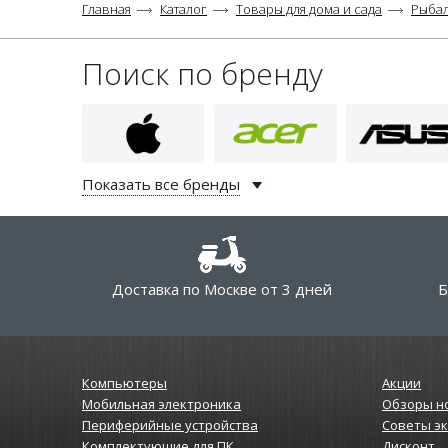
Главная
Каталог
Товары для дома и сада
Рыба
Поиск по бренду
Показать все бренды
Доставка по Москве от 3 дней
Б
Компьютеры
Акции
Мобильная электроника
Обзоры н
Периферийные устройства
Советы э
Комплектующие для ПК
Дисконт