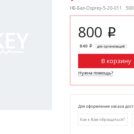
НБ-Бал-Osprey-5-20-011 50
800
i
840
для организаций
i
В корзину
Нужна помощь?
Для оформления заказа дост