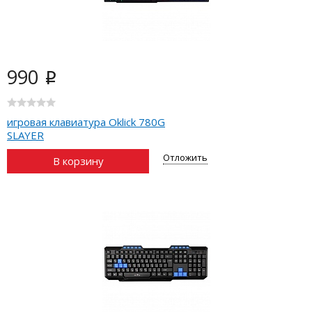
990
i
игровая клавиатура Oklick 780G
SLAYER
Отложить
В корзину