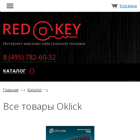
Корзина
Toggle
navigation
Интернет-магазин электронной техники
8 (495) 782-60-32
КАТАЛОГ
Главная
Каталог
Все товары Oklick