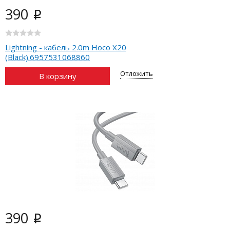
390
i
Lightning - кабель 2.0m Hoco X20
(Black).6957531068860
Отложить
В корзину
390
i