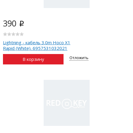
390
i
Lightning - кабель 3.0m Hoco X1
Rapid (White). 6957531032021
Отложить
В корзину