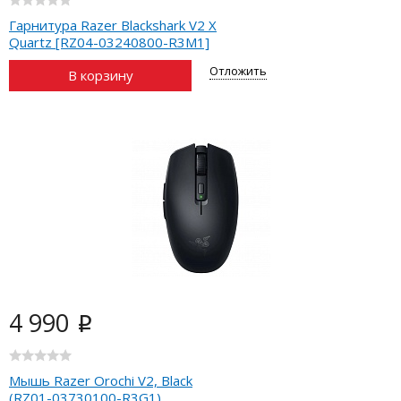
Гарнитура Razer Blackshark V2 X
Quartz [RZ04-03240800-R3M1]
Отложить
В корзину
4 990
i
Мышь Razer Orochi V2, Black
(RZ01-03730100-R3G1)