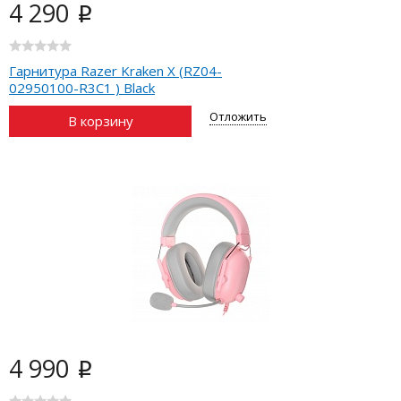
4 290
i
Гарнитура Razer Kraken X (RZ04-
02950100-R3C1 ) Black
Отложить
В корзину
4 990
i