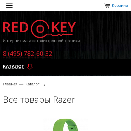
Корзина
Toggle
navigation
Интернет-магазин электронной техники
8 (495) 782-60-32
КАТАЛОГ
Главная
Каталог
Все товары Razer