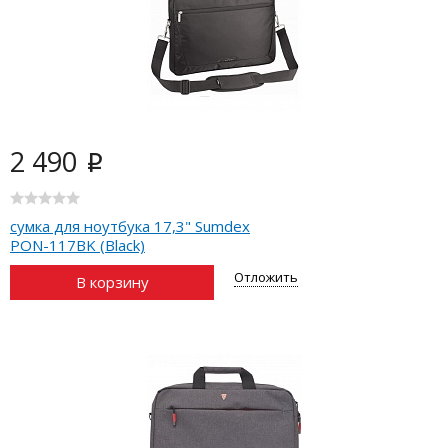
2 490
i
сумка для ноутбука 17,3" Sumdex
PON-117BK (Black)
Отложить
В корзину