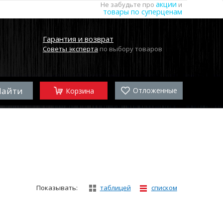
акции
Не забудьте про
и
товары по суперценам
Гарантия и возврат
Советы эксперта
по выбору товаров
Отложенные
Корзина
Показывать:
таблицей
списком