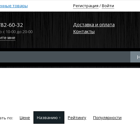
енные товары
Регистрация
/
Войти
782-60-32
Доставка и оплата
Контакты
с 10-00 до 20-00
ите мне
Цене
Названию ↑
Рейтингу
Популярности
ть по: