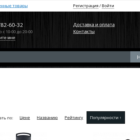
енные товары
Регистрация
/
Войти
782-60-32
Доставка и оплата
Контакты
с 10-00 до 20-00
ите мне
Цене
Названию
Рейтингу
Популярности ↑
ть по: