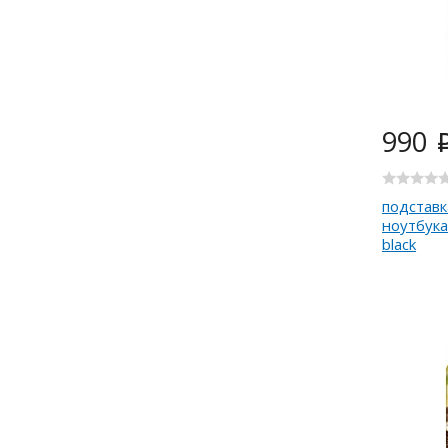
990
подставк
ноутбук
black