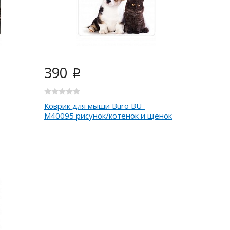
390
i
Коврик для мыши Buro BU-
M40095 рисунок/котенок и щенок