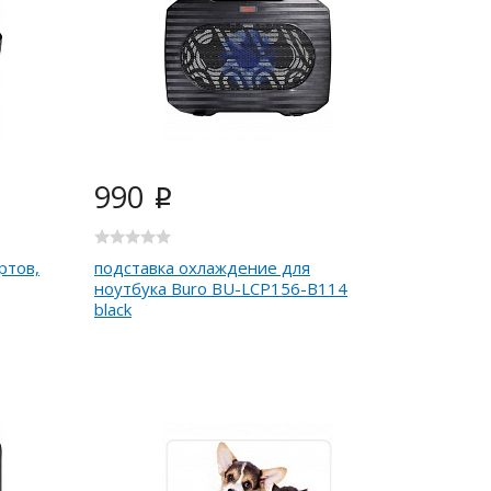
990
i
ртов,
подставка охлаждение для
ноутбука Buro BU-LCP156-B114
black