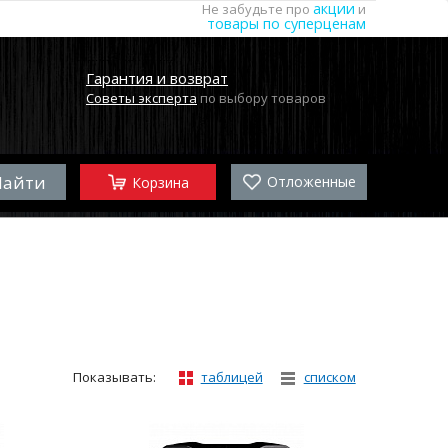
акции
Не забудьте про
и
товары по суперценам
Гарантия и возврат
Советы эксперта
по выбору товаров
Отложенные
Корзина
Показывать:
таблицей
списком