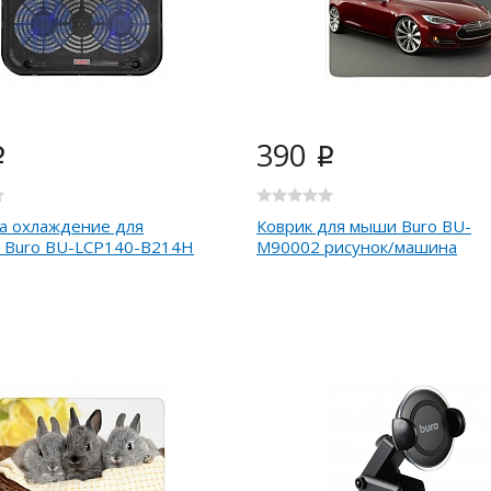
390
i
i
а охлаждение для
Коврик для мыши Buro BU-
а Buro BU-LCP140-B214H
M90002 рисунок/машина