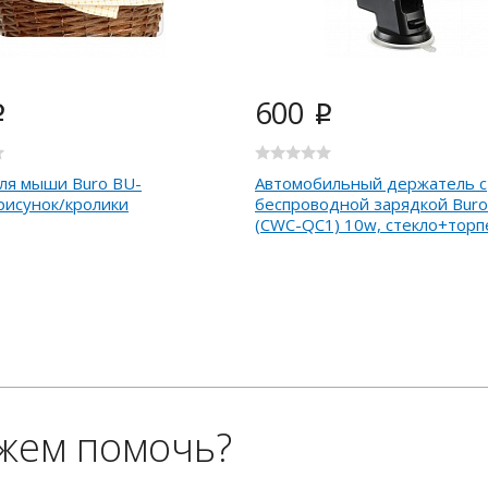
600
i
i
ля мыши Buro BU-
Автомобильный держатель с
рисунок/кролики
беспроводной зарядкой Buro
(CWC-QC1) 10w, стекло+торп
жем помочь?