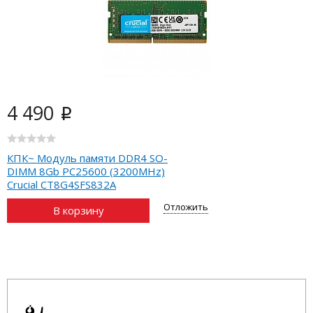
4 490
i
КПК~ Модуль памяти DDR4 SO-
DIMM 8Gb PC25600 (3200MHz)
Crucial CT8G4SFS832A
Отложить
В корзину