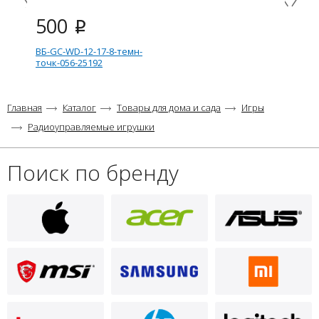
500
i
ВБ-GC-WD-12-17-8-темн-
точк-056-25192
Главная
Каталог
Товары для дома и сада
Игры
Радиоуправляемые игрушки
Поиск по бренду
500
i
ВБ-GC-WD-12-17-8-свет-точк-
D89-11355