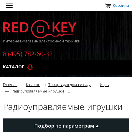
Корзина
Toggle
navigation
Интернет-магазин электронной техники
8 (495) 782-60-32
КАТАЛОГ
Главная
Каталог
Товары для дома и сада
Игры
Радиоуправляемые игрушки
Радиоуправляемые игрушки
Подбор по параметрам