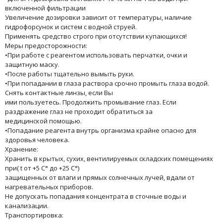
включенной фильтрации
Увеличение дозировки зависит от температуры, наличие
гидрофорсунок и систем с водной струей.
Применять средство строго при отсутствии купающихся!
Меры предосторожности:
•При работе с реагентом использовать перчатки, очки и
защитную маску.
•После работы тщательно вымыть руки.
•При попадании в глаза раствора срочно промыть глаза водой.
Снять контактные линзы, если Вы
ими пользуетесь. Продолжить промывание глаз. Если
раздражение глаз не проходит обратиться за
медицинской помощью.
•Попадание реагента внутрь организма крайне опасно для
здоровья человека.
Хранение:
Хранить в крытых, сухих, вентилируемых складских помещениях
при( t от +5 С° до +25 С°)
защищенных от влаги и прямых солнечных лучей, вдали от
нагревательных приборов.
Не допускать попадания концентрата в сточные воды и
канализации.
Транспортировка: