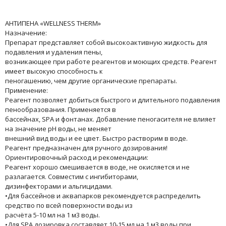
АНТИПЕНА «WELLNESS THERM»
Назначение:
Препарат представляет собой высокоактивную жидкость для
подавления и удаления пены,
возникающее при работе реагентов и моющих средств. Реагент
имеет высокую способность к
пеногашению, чем другие органические препараты.
Применение:
Реагент позволяет добиться быстрого и длительного подавления
пенообразования. Применяется в
бассейнах, SPA и фонтанах. Добавление пеногасителя не влияет
на значение pН воды, не меняет
внешний вид воды и ее цвет. Быстро растворим в воде.
Реагент предназначен для ручного дозирования!
Ориентировочный расход и рекомендации:
Реагент хорошо смешивается в воде, не окисляется и не
разлагается. Совместим с ингибиторами,
дизинфекторами и альгицидами.
•Для бассейнов и аквапарков рекомендуется распределить
средство по всей поверхности воды из
расчёта 5-10 мл на 1 м3 воды.
•Для SPA дозировка составляет 10-15 мл на 1 м3 воды при