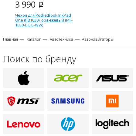
3 990
i
Чехол для PocketBook InkPad
One (PB1030), оранжевый (MF-
1030-DOG-WW)
Главная
Каталог
Автотехника
Автонавигаторы
Поиск по бренду
3 390
i
Чехол для PocketBook Color
Note, чёрный (FL-1041-BK-WW)