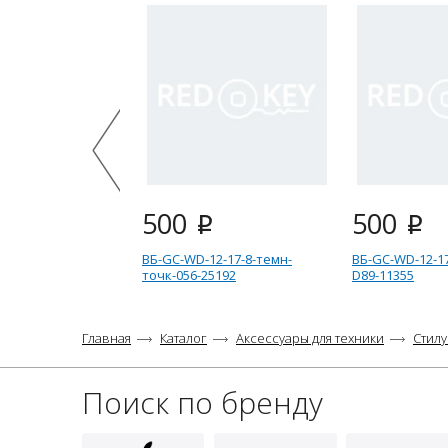
500
500
i
i
ВБ-GC-WD-12-17-8-темн-
ВБ-GC-WD-12-17
точк-056-25192
D89-11355
Главная
Каталог
Аксессуары для техники
Стил
Поиск по бренду