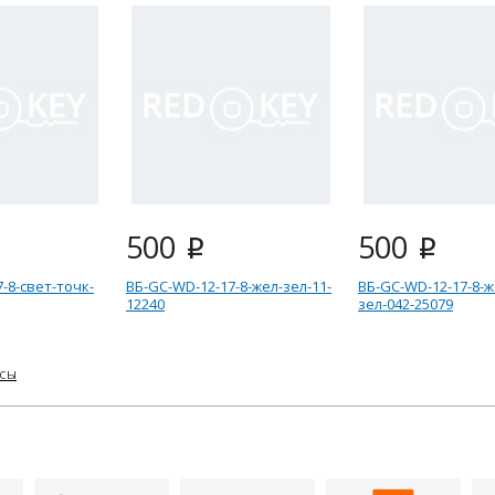
500
500
i
i
-8-свет-точк-
ВБ-GC-WD-12-17-8-жел-зел-11-
ВБ-GC-WD-12-17-8-ж
12240
зел-042-25079
усы