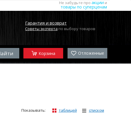
акции
Не забудьте про
и
товары по суперценам
Гарантия и возврат
Советы эксперта
по выбору товаров
Отложенные
Корзина
Показывать:
таблицей
списком