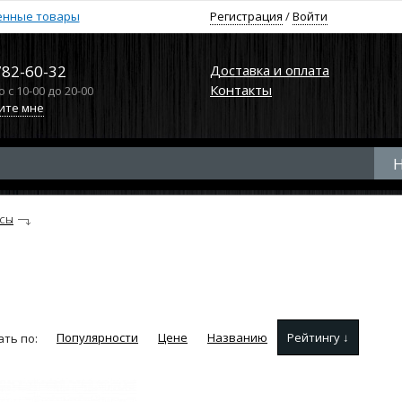
енные товары
Регистрация
/
Войти
782-60-32
Доставка и оплата
Контакты
с 10-00 до 20-00
ите мне
усы
Популярности
Цене
Названию
Рейтингу ↓
ть по: