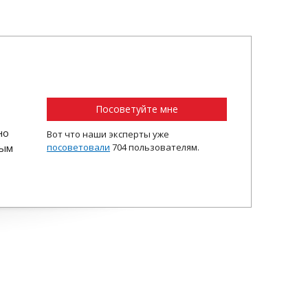
Посоветуйте мне
но
Вот что наши эксперты уже
ным
посоветовали
704 пользователям.