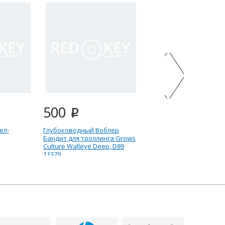
500
500
i
i
ел-
Глубоководный Воблер
ВБ-GC-WD- Miner ВБ
Бандит для троллинга Grows
12-21-9-тигр-UV11-
Culture Walleye Deep, D89
11379