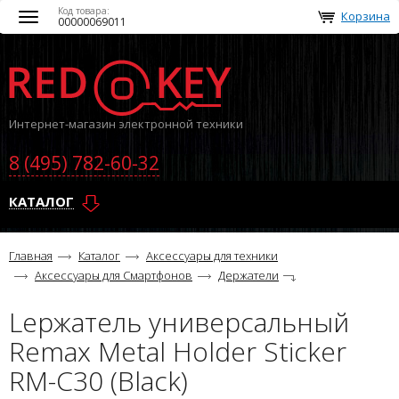
Код товара:
Корзина
Toggle
00000069011
navigation
Интернет-магазин электронной техники
8 (495) 782-60-32
КАТАЛОГ
Главная
Каталог
Аксессуары для техники
Аксессуары для Смартфонов
Держатели
Lержатель универсальный
Remax Metal Holder Sticker
RM-C30 (Black)