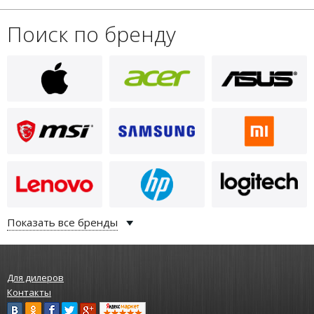
Поиск по бренду
3 390
i
Чехол для PocketBook Color
Note, чёрный (FL-1041-BK-WW)
Показать все бренды
Для дилеров
Контакты