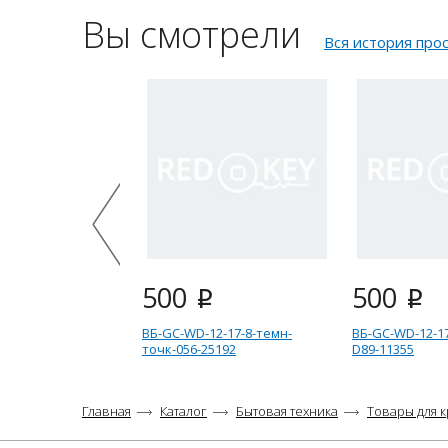
Вы смотрели
Вся история про
500
500
i
i
ВБ-GC-WD-12-17-8-темн-
ВБ-GC-WD-12-17
точк-056-25192
D89-11355
Главная
Каталог
Бытовая техника
Товары для 