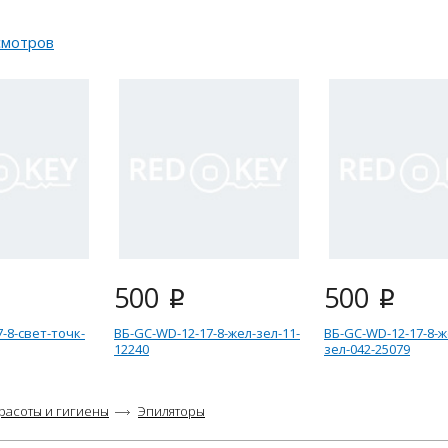
смотров
500
500
i
i
-8-свет-точк-
ВБ-GC-WD-12-17-8-жел-зел-11-
ВБ-GC-WD-12-17-8-ж
12240
зел-042-25079
красоты и гигиены
Эпиляторы