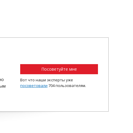
Посоветуйте мне
но
Вот что наши эксперты уже
ным
посоветовали
704 пользователям.