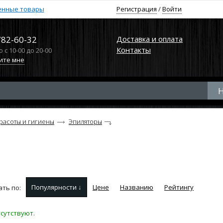
енные товары
Регистрация
/
Войти
782-60-32
Доставка и оплата
Контакты
с 10-00 до 20-00
ите мне
красоты и гигиены
Эпиляторы
Популярности ↓
Цене
Названию
Рейтингу
ть по:
сутствуют.