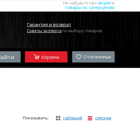
акции
Не забудьте про
и
товары по суперценам
Гарантия и возврат
Советы эксперта
по выбору товаров
Отложенные
Корзина
Показывать:
таблицей
списком