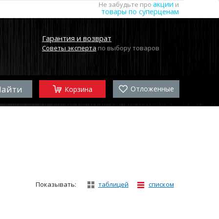
акции
Не забудьте про
и
товары по суперценам
Гарантия и возврат
Советы эксперта
по выбору товаров
Отложенные
Корзина
Показывать:
таблицей
списком