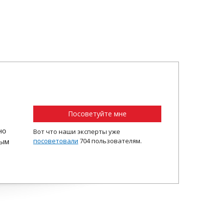
Посоветуйте мне
но
Вот что наши эксперты уже
ным
посоветовали
704 пользователям.