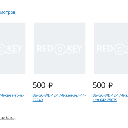
смотров
500
500
i
i
-8-свет-точк-
ВБ-GC-WD-12-17-8-жел-зел-11-
ВБ-GC-WD-12-17-8-ж
12240
зел-042-25079
ние блюд