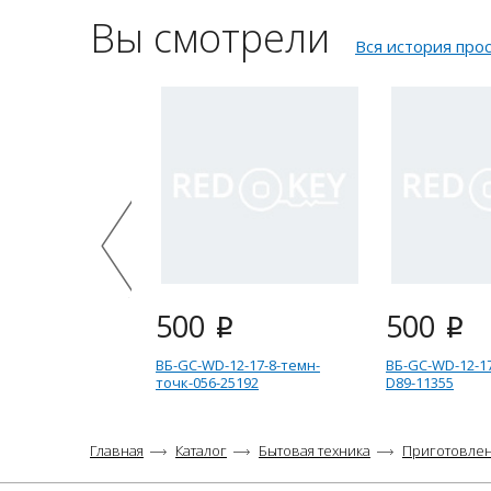
Вы смотрели
Вся история про
500
500
i
i
ВБ-GC-WD-12-17-8-темн-
ВБ-GC-WD-12-17
точк-056-25192
D89-11355
Главная
Каталог
Бытовая техника
Приготовле