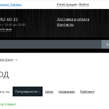
енные товары
Регистрация
/
Войти
782-60-32
Доставка и оплата
Контакты
с 10-00 до 20-00
ите мне
ние блюд
юд
Популярности ↓
Цене
Названию
Рейтингу
ть по:
сутствуют.