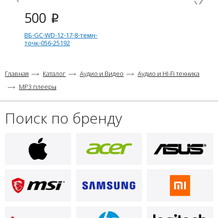
500
i
ВБ-GC-WD-12-17-8-темн-
точк-056-25192
Главная
Каталог
Аудио и Видео
Аудио и HI-Fi техника
MP3 плееры
Поиск по бренду
500
i
ВБ-GC-WD-12-17-8-свет-точк-
D89-11355