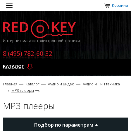
Корзина
Toggle
navigation
Интернет-магазин электронной техники
8 (495) 782-60-32
КАТАЛОГ
Главная
Каталог
Аудио и Видео
Аудио и HI-Fi техника
MP3 плееры
MP3 плееры
Подбор по параметрам