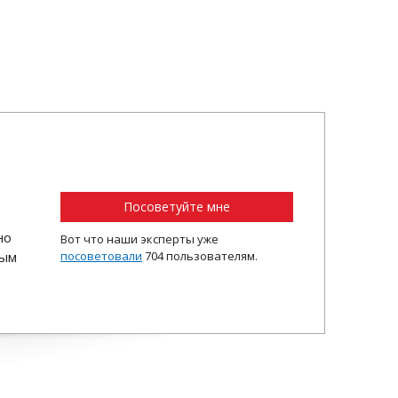
Посоветуйте мне
но
Вот что наши эксперты уже
ным
посоветовали
704 пользователям.