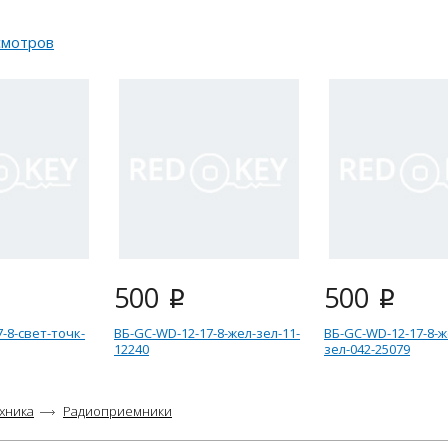
смотров
500
500
i
i
-8-свет-точк-
ВБ-GC-WD-12-17-8-жел-зел-11-
ВБ-GC-WD-12-17-8-ж
12240
зел-042-25079
ехника
Радиоприемники