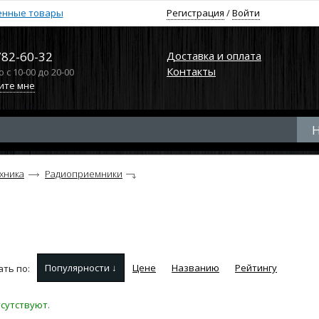
енные товары
Регистрация
/
Войти
782-60-32
Доставка и оплата
Контакты
с 10-00 до 20-00
ите мне
ехника
Радиоприемники
Популярности ↓
Цене
Названию
Рейтингу
ть по:
сутствуют.