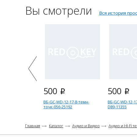
Вы смотрели
Вся история про
500
500
i
i
ВБ-GC-WD-12-17-8-темн-
ВБ-GC-WD-12-17
точк-056-25192
D89-11355
Главная
Каталог
Аудио и Видео
Аудио и HI-Fi т