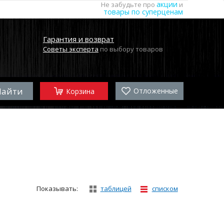
акции
Не забудьте про
и
товары по суперценам
Гарантия и возврат
Советы эксперта
по выбору товаров
Отложенные
Корзина
Показывать:
таблицей
списком