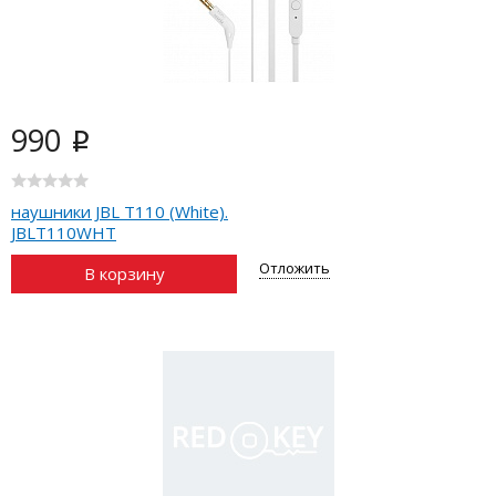
990
i
наушники JBL T110 (White).
JBLT110WHT
Отложить
В корзину