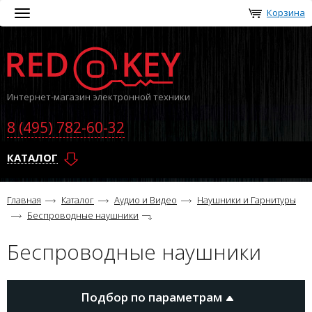
Корзина
Toggle
navigation
Интернет-магазин электронной техники
8 (495) 782-60-32
КАТАЛОГ
Главная
Каталог
Аудио и Видео
Наушники и Гарнитуры
Беспроводные наушники
Беспроводные наушники
Подбор по параметрам