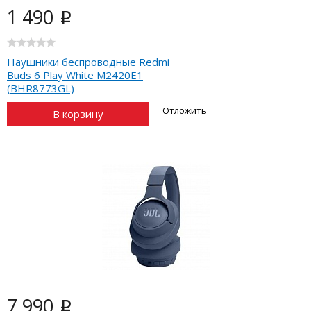
1 490
i
Наушники беспроводные Redmi
Buds 6 Play White M2420E1
(BHR8773GL)
Отложить
В корзину
7 990
i