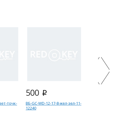
500
500
i
i
вет-точк-
ВБ-GC-WD-12-17-8-жел-зел-11-
ВБ-GC-WD-12-17-8-ж
12240
зел-042-25079