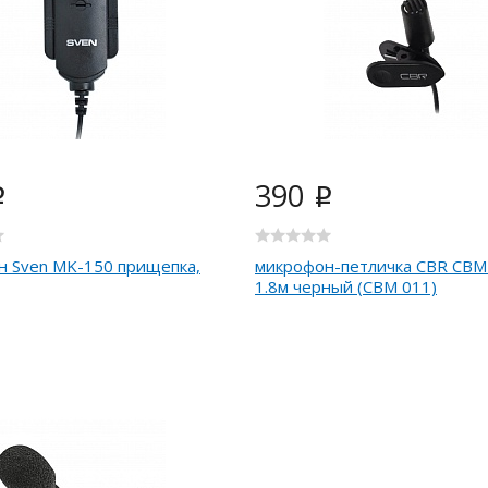
390
i
i
н Sven MK-150 прищепка,
микрофон-петличка CBR CBM
1.8м черный (CBM 011)