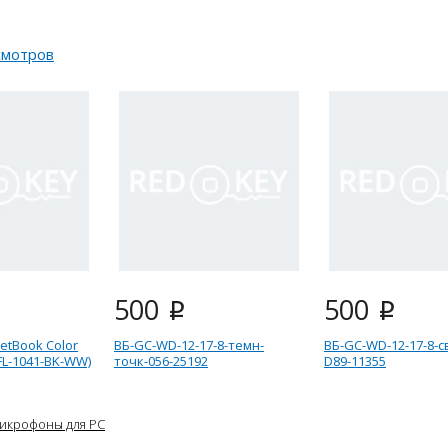
смотров
500
500
i
i
etBook Color
ВБ-GC-WD-12-17-8-темн-
ВБ-GC-WD-12-17-8-с
FL-1041-BK-WW)
точк-056-25192
D89-11355
икрофоны для PC