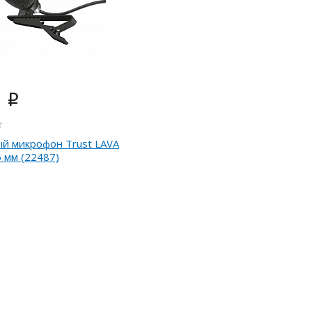
0
i
й микрофон Trust LAVA
5 мм (22487)