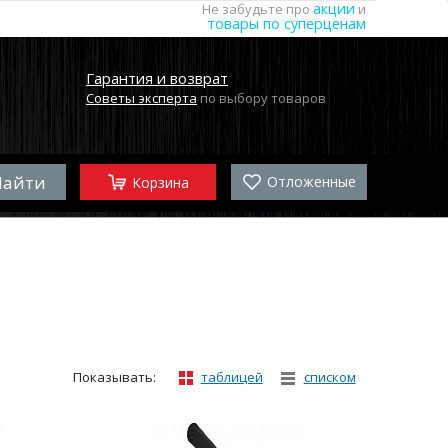
акции
Не забудьте про
и
товары по суперценам
Гарантия и возврат
Советы эксперта
по выбору товаров
Отложенные
Корзина
Показывать:
таблицей
списком