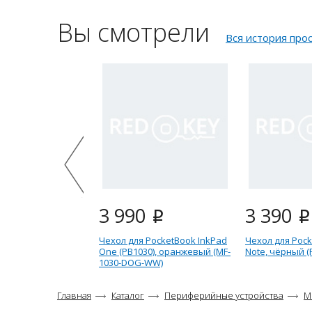
Вы смотрели
Вся история про
3 990
3 390
i
i
Чехол для PocketBook InkPad
Чехол для Pock
One (PB1030), оранжевый (MF-
Note, чёрный (
1030-DOG-WW)
Главная
Каталог
Периферийные устройства
М