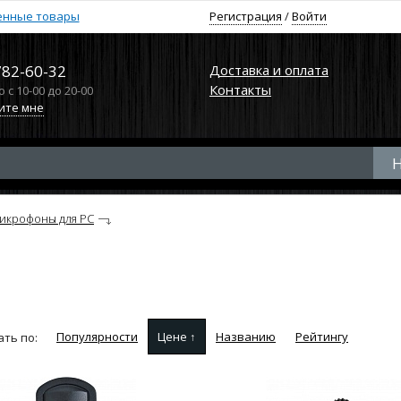
енные товары
Регистрация
/
Войти
782-60-32
Доставка и оплата
Контакты
с 10-00 до 20-00
ите мне
икрофоны для PC
Популярности
Цене ↑
Названию
Рейтингу
ть по: