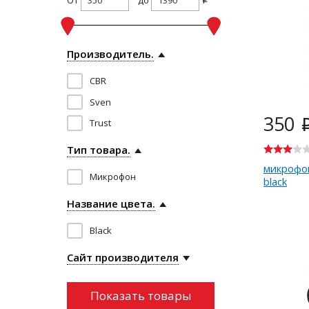
i
Производитель.
CBR
Sven
350
Trust
Тип товара.
микрофо
Микрофон
black
Название цвета.
Black
Сайт производителя