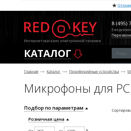
Отлож
8 (495) 
Ежедневно 
Перезвон
Интернет-магазин электронной техники
КАТАЛОГ
Главная
Каталог
Периферийные устройства
М
Микрофоны для PC
Подбор по параметрам
Сортирова
Розничная цена
От
до