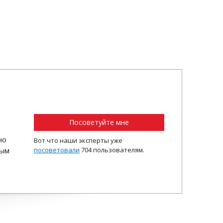
Посоветуйте мне
но
Вот что наши эксперты уже
ным
посоветовали
704 пользователям.