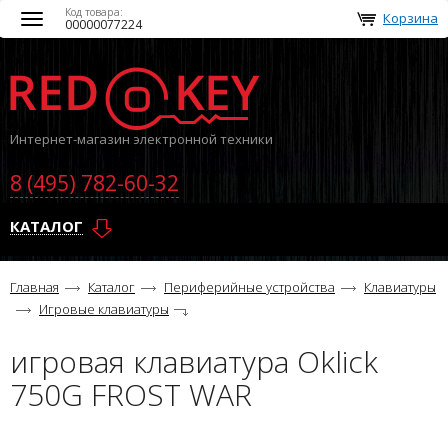
Код товара:
Корзина
Toggle
00000077224
navigation
Интернет-магазин электронной техники
8 (495) 782-60-32
КАТАЛОГ
Главная
Каталог
Периферийные устройства
Клавиатуры
Игровые клавиатуры
игровая клавиатура Oklick
750G FROST WAR