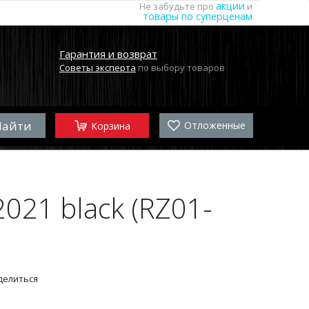
акции
Не забудьте про
и
товары по суперценам
Гарантия и возврат
Советы эксперта
по выбору товаров
Отложенные
Корзина
021 black (RZ01-
делиться