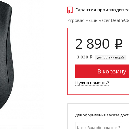
Гарантия производите
Игровая мышь Razer DeathAdd
2 890
i
3 030
для организаций
i
В корзину
Нужна помощь?
Для оформления заказа дост