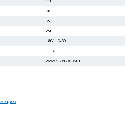
110
80
95
250
180/110/80
1 год
www.razerzone.ru
смотров