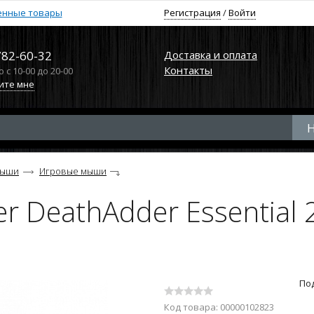
енные товары
Регистрация
/
Войти
782-60-32
Доставка и оплата
Контакты
с 10-00 до 20-00
ите мне
ыши
Игровые мыши
 DeathAdder Essential 2
По
Код товара: 00000102823